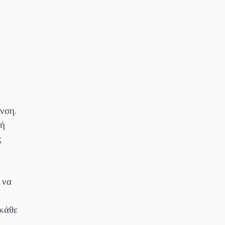
νση.
κή
ς
 να
 κάθε