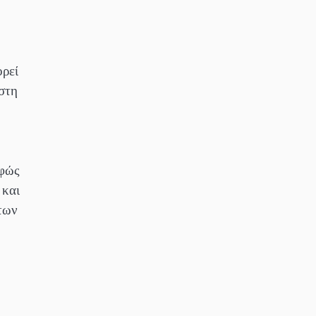
ορεί
 στη
αφώς
 και
των